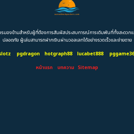
ควรมองข้ามสำหรับผู้ที่ต้องการสัมผัสประสบการณ์การเดิมพันที่ทั้งสะดวก
ปลอดภัย ผู้เล่นสามารถฝากเงินผ่านวอลเลทได้อย่างรวดเร็วและง่ายดาย
slotz
pgdragon
hotgraph88
lucabet888
pggame3
หน้าแรก
บทความ
Sitemap