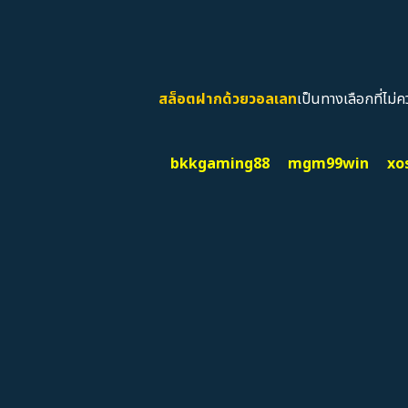
สล็อตฝากด้วยวอลเลท
เป็นทางเลือกที่ไม่
bkkgaming88
mgm99win
xo