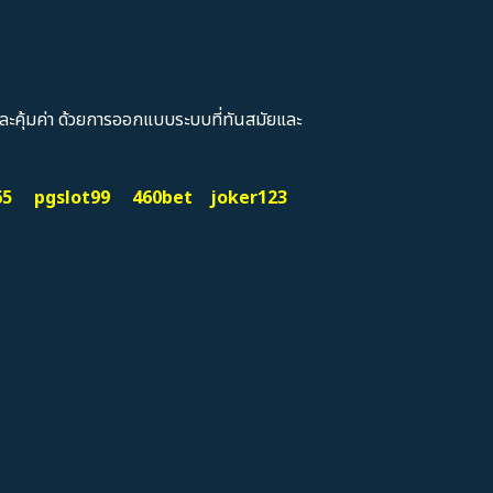
และคุ้มค่า ด้วยการออกแบบระบบที่ทันสมัยและ
65
pgslot99
460bet
joker123